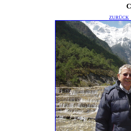
C
ZURÜCK