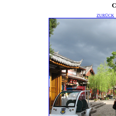
C
ZURÜCK