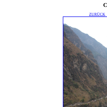
C
ZURÜCK