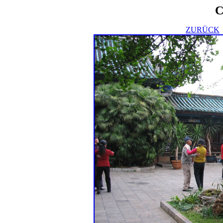
C
ZURÜCK